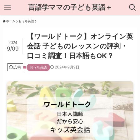
言語学ママの子ども英語＋
ホーム
おうち英語
【ワールドトーク】オンライン英
2024
会話 子どものレッスンの評判・
9/09
口コミ調査！日本語もOK？
広告
2024年9月9日
おうち英語