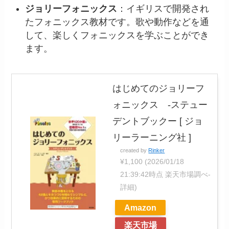
ジョリーフォニックス
：イギリスで開発され
たフォニックス教材です。歌や動作などを通
して、楽しくフォニックスを学ぶことができ
ます。
はじめてのジョリーフ
ォニックス -ステュー
デントブックー [ ジョ
リーラーニング社 ]
created by
Rinker
¥1,100
(2026/01/18
21:39:42時点 楽天市場調べ-
詳細)
Amazon
楽天市場