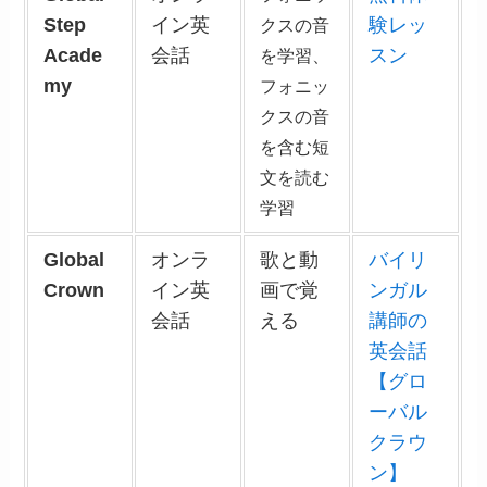
Step
イン英
験レッ
クスの音
Acade
会話
スン
を学習、
my
フォニッ
クスの音
を含む短
文を読む
学習
Global
オンラ
歌と動
バイリ
Crown
イン英
画で覚
ンガル
会話
える
講師の
英会話
【グロ
ーバル
クラウ
ン】