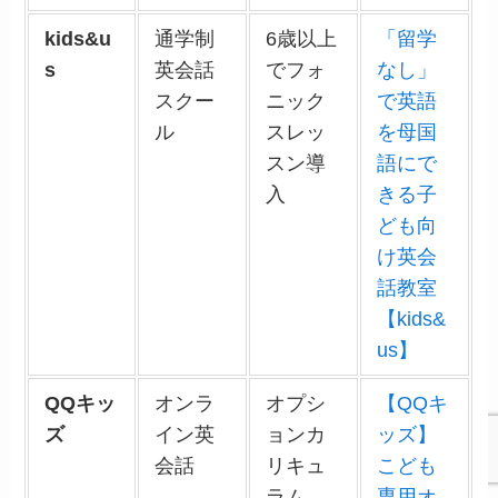
kids&u
通学制
6歳以上
「留学
s
英会話
でフォ
なし」
スクー
ニック
で英語
ル
スレッ
を母国
スン導
語にで
入
きる子
ども向
け英会
話教室
【kids&
us】
QQキッ
オンラ
オプシ
【QQキ
ズ
イン英
ョンカ
ッズ】
会話
リキュ
こども
ラム
専用オ