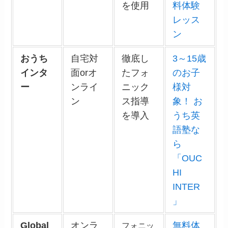
を使用
料体験
レッス
ン
おうち
自宅対
徹底し
3～15歳
インタ
面orオ
たフォ
のお子
ー
ンライ
ニック
様対
ン
ス指導
象！ お
を導入
うち英
語塾な
ら
「OUC
HI
INTER
」
Global
オンラ
無料体
フォニッ